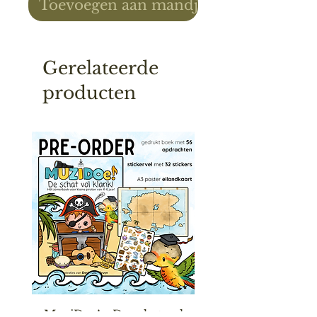
Toevoegen aan mandje
Gerelateerde
producten
MuziDoe! - De schat vol