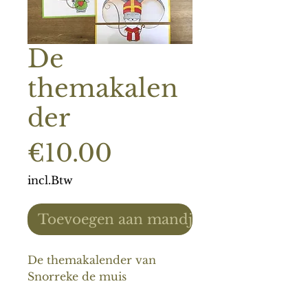
De
themakalen
der
Prijs
€10.00
incl.Btw
Toevoegen aan mandje
De themakalender van
Snorreke de muis