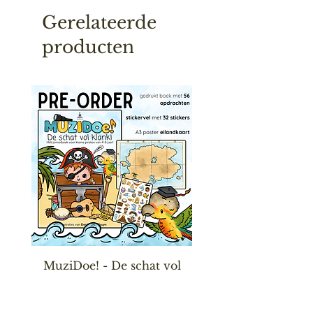
Gerelateerde
producten
MuziDoe! - De schat vol
klank!
Prijs
€26.95