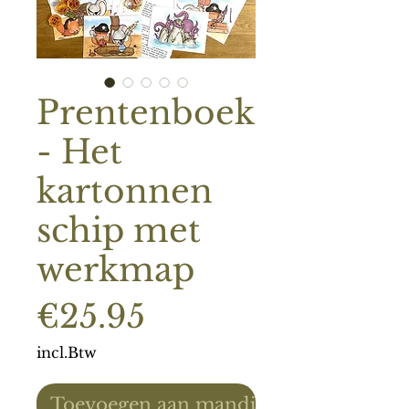
Prentenboek
- Het
kartonnen
schip met
werkmap
Prijs
€25.95
incl.Btw
Toevoegen aan mandje