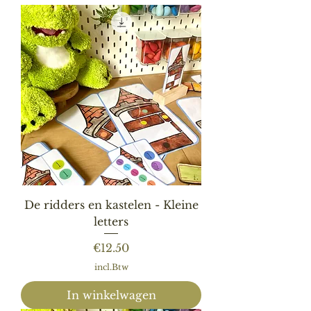
De ridders en kastelen - Kleine
letters
Prijs
€12.50
incl.Btw
In winkelwagen