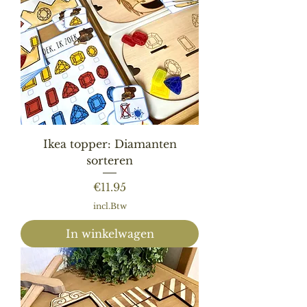
Ikea topper: Diamanten
sorteren
Prijs
€11.95
incl.Btw
In winkelwagen