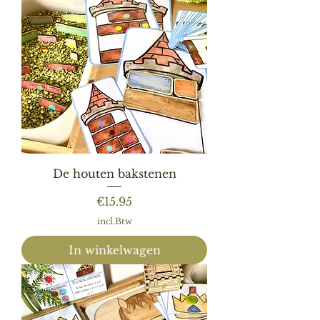
De houten bakstenen
Prijs
€15.95
incl.Btw
In winkelwagen