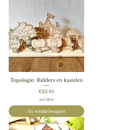
Topologie: Ridders en kastelen
Prijs
€23.95
incl.Btw
In winkelwagen