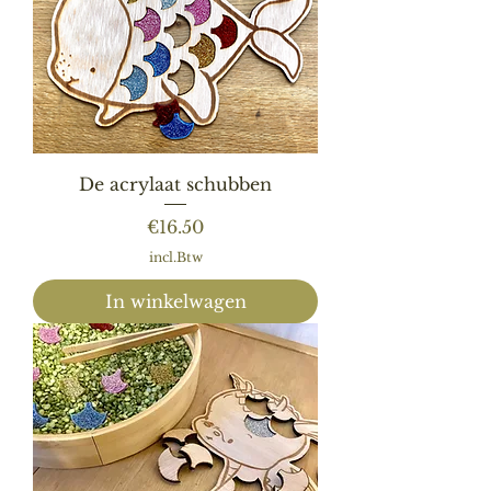
De acrylaat schubben
Prijs
€16.50
incl.Btw
In winkelwagen