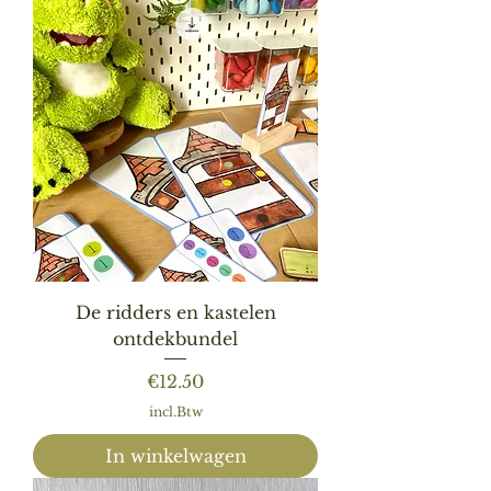
De ridders en kastelen
ontdekbundel
Prijs
€12.50
incl.Btw
In winkelwagen