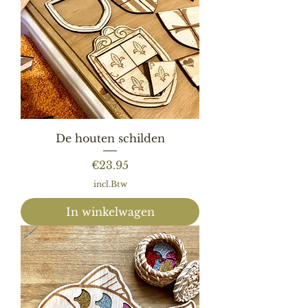
De houten schilden
Prijs
€23.95
incl.Btw
In winkelwagen