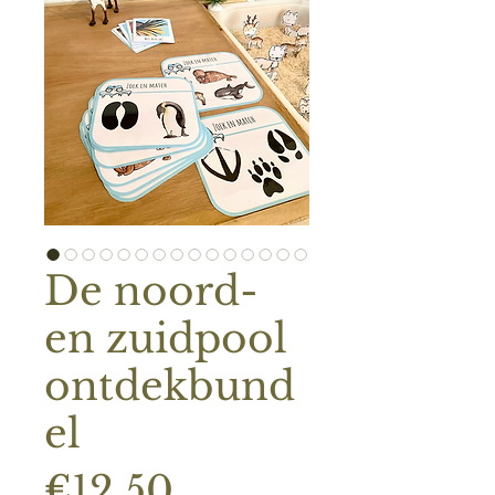
De noord-
en zuidpool
ontdekbund
el
Prijs
€12.50