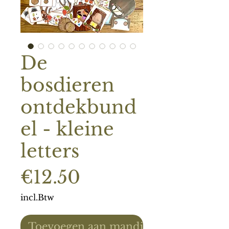
De
bosdieren
ontdekbund
el - kleine
letters
Prijs
€12.50
incl.Btw
Toevoegen aan mandje