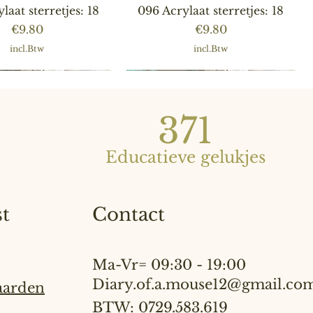
nel overzicht
Snel overzicht
laat sterretjes: 18
096 Acrylaat sterretjes: 18
Prijs
Prijs
€9.80
€9.80
incl.Btw
incl.Btw
371
Educatieve gelukjes
st
Contact
nel overzicht
nel overzicht
Snel overzicht
Snel overzicht
laat sterretjes: 18
ea topper "Basis"
088 Acrylaat sterretjes: 18
068 Ikea topper "Basis"
Ma-Vr= 09:30 - 19:00
Prijs
Prijs
Prijs
Prijs
€7.00
€7.90
€7.00
€7.90
Diary.of.a.mouse12@gmail.co
aarden
incl.Btw
incl.Btw
incl.Btw
incl.Btw
BTW: 0729.583.619