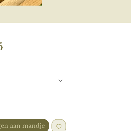
Prijs
5
en aan mandje