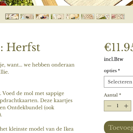
: Herfst
€11.9
incl.Btw
jtje, want... we hebben onderaan
opties
*
lie.
Selecteren
. Voed de mol met sappige
Aantal
*
drachtkaarten. Deze kaartjes
eren Ontdekbundel (ook
.
Toevoeg
 het kleinste model van de Ikea