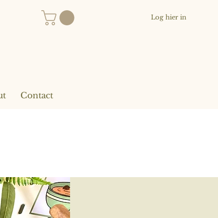
Log hier in
ut
Contact