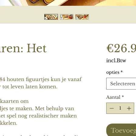
uren: Het
€26.
incl.Btw
opties
*
 84 houten figuurtjes kun je vanaf
Selecteren
 tot leven laten komen.
Aantal
*
n kaarten om
es te maken. Met behulp van
het spel nog realistischer maken
kkelen.
Toevoeg