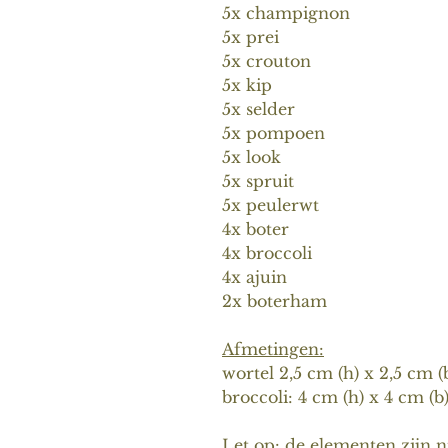
5x champignon
5x prei
5x crouton
5x kip
5x selder
5x pompoen
5x look
5x spruit
5x peulerwt
4x boter
4x broccoli
4x ajuin
2x boterham
Afmetingen:
wortel 2,5 cm (h) x 2,5 cm (b
broccoli: 4 cm (h) x 4 cm (b
Let op:
de elementen zijn n