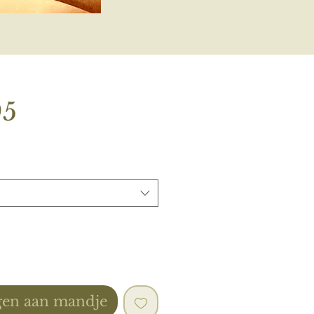
Prijs
95
en aan mandje