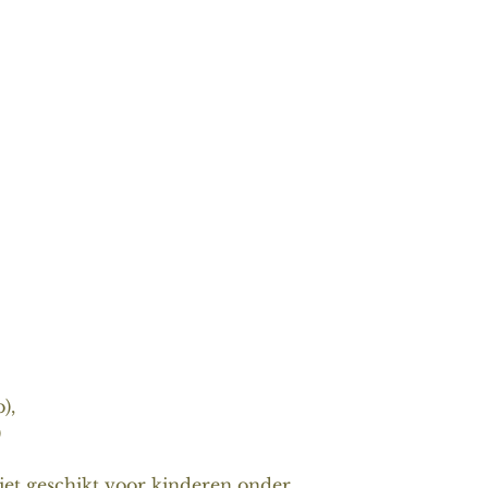
),
)
iet geschikt voor kinderen onder