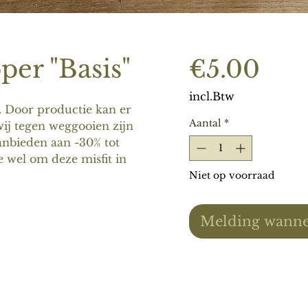
per "Basis"
Prij
€5.00
incl.Btw
. Door productie kan er
Aantal
*
ij tegen weggooien zijn
anbieden aan -30% tot
e wel om deze misfit in
Niet op voorraad
Melding wanne