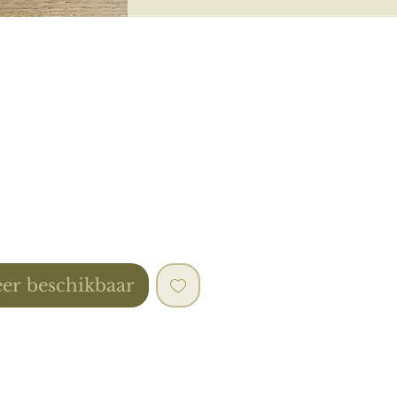
s
er beschikbaar