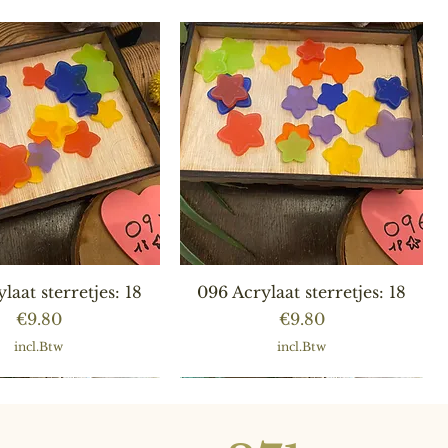
nel overzicht
Snel overzicht
laat sterretjes: 18
096 Acrylaat sterretjes: 18
Prijs
Prijs
€9.80
€9.80
incl.Btw
incl.Btw