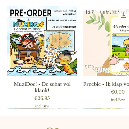
Snel overzicht
Snel overzic
MuziDoe! - De schat vol
Freebie - Ik klap 
klank!
Prijs
€0.00
Prijs
€26.95
incl.Btw
incl.Btw