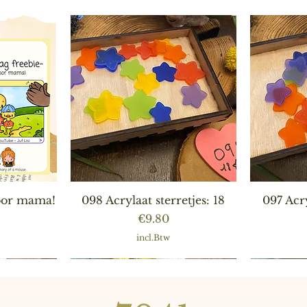
ht
Snel overzicht
S
voor mama!
098 Acrylaat sterretjes: 18
097 Acry
Prijs
€9.80
incl.Btw