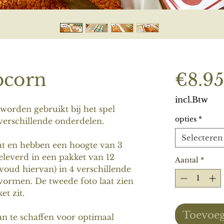
pcorn
€8.95
incl.Btw
worden gebruikt bij het spel
opties
*
verschillende onderdelen.
Selecteren
at en hebben een hoogte van 3
leverd in een pakket van 12
Aantal
*
voud hiervan) in 4 verschillende
vormen. De tweede foto laat zien
et zit.
Toevoeg
an te schaffen voor optimaal