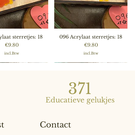
nel overzicht
Snel overzicht
laat sterretjes: 18
096 Acrylaat sterretjes: 18
Prijs
Prijs
€9.80
€9.80
incl.Btw
incl.Btw
371
Educatieve gelukjes
st
Contact