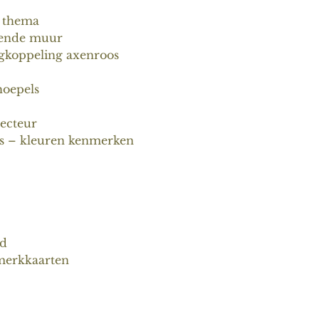
g thema
kende muur
ugkoppeling axenroos
hoepels
ecteur
ns – kleuren kenmerken
ud
merkkaarten