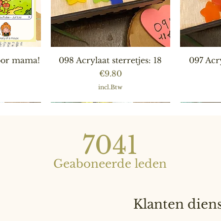
ht
Snel overzicht
S
voor mama!
098 Acrylaat sterretjes: 18
097 Acry
Prijs
€9.80
incl.Btw
7041
Geaboneerde leden
Klanten dien