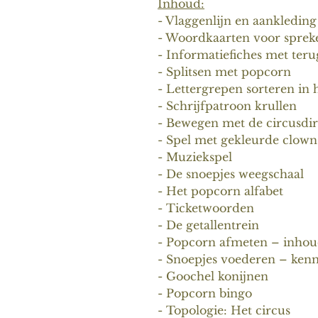
Inhoud:
- Vlaggenlijn en aankledin
- Woordkaarten voor spre
- Informatiefiches met ter
- Splitsen met popcorn
- Lettergrepen sorteren in 
- Schrijfpatroon krullen
- Bewegen met de circusdir
- Spel met gekleurde clow
- Muziekspel
- De snoepjes weegschaal
- Het popcorn alfabet
- Ticketwoorden
- De getallentrein
- Popcorn afmeten – inho
- Snoepjes voederen – ken
- Goochel konijnen
- Popcorn bingo
- Topologie: Het circus