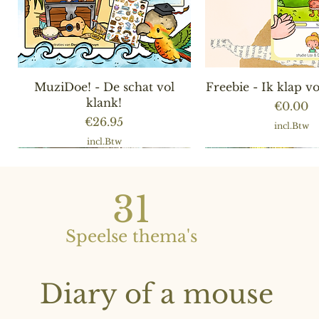
Snel overzicht
Snel overzic
MuziDoe! - De schat vol
Freebie - Ik klap 
klank!
Prijs
€0.00
Prijs
€26.95
incl.Btw
incl.Btw
31
Speelse thema's
Diary of a mouse