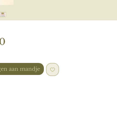
Prijs
50
en aan mandje