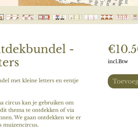
ntdekbundel -
€10.
ters
incl.Btw
del met kleine letters en eentje
Toevoeg
a circus kan je gebruiken om
dit thema te ontdekken of via
ennen. We gaan ontdekken wie er
s muizencircus.