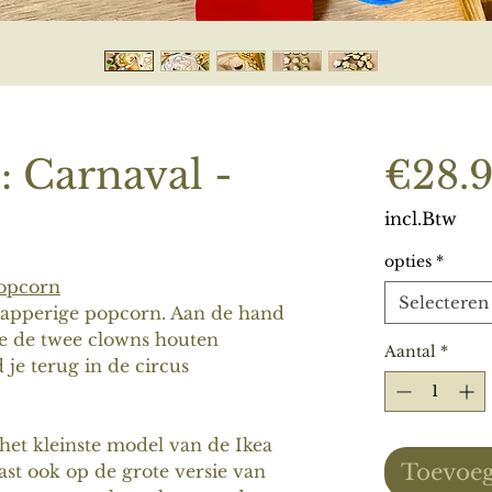
: Carnaval -
€28.
incl.Btw
opties
*
popcorn
Selecteren
napperige popcorn. Aan de hand
e de twee clowns houten
Aantal
*
 je terug in de circus
 het kleinste model van de Ikea
Toevoeg
past ook op de grote versie van