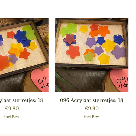
nel overzicht
Snel overzicht
laat sterretjes: 18
096 Acrylaat sterretjes: 18
Prijs
Prijs
€9.80
€9.80
incl.Btw
incl.Btw