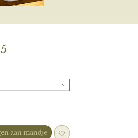
Prijs
95
en aan mandje