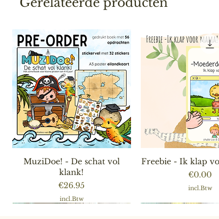
Gerelateerde producten
Snel overzicht
Snel overzic
MuziDoe! - De schat vol
Freebie - Ik klap 
klank!
Prijs
€0.00
Prijs
€26.95
incl.Btw
incl.Btw