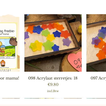
ht
Snel overzicht
S
voor mama!
098 Acrylaat sterretjes: 18
097 Acry
Prijs
€9.80
incl.Btw