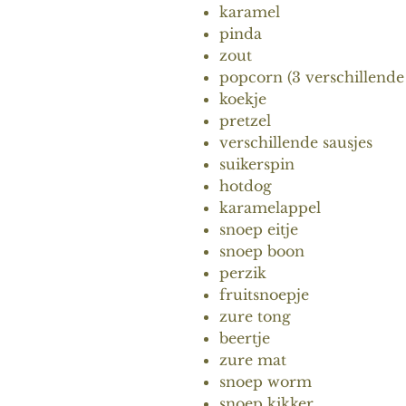
karamel
pinda
zout
popcorn (3 verschillend
koekje
pretzel
verschillende sausjes
suikerspin
hotdog
karamelappel
snoep eitje
snoep boon
perzik
fruitsnoepje
zure tong
beertje
zure mat
snoep worm
snoep kikker