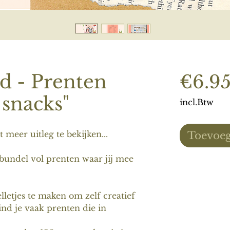
d - Prenten
€6.9
 snacks"
incl.Btw
meer uitleg te bekijken...
Toevoeg
 bundel vol prenten waar jij mee
lletjes te maken om zelf creatief
ind je vaak prenten die in