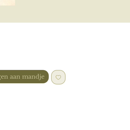
Prijs
5
en aan mandje