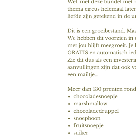
Wel, met deze bundel met m
thema circus helemaal laten
liefde zijn getekend in de u
Dit is een groeibestand. Ma
We hebben dit voorzien in 
met jou blijft meegroeit. J
GRATIS en automatisch ied
Zie dit dus als een investe
aanvullingen zijn dat ook v
een mailtje...
Meer dan 130 prenten rond 
chocoladesnoepje
marshmallow
chocoladedruppel
snoepboon
fruitsnoepje
suiker